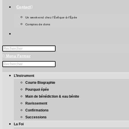
Contact
Un week-end chez l’Évêque-à‑l’Épée
Comptes de dons
Menu
Fermer
L’Instrument
Courte Biographie
Pourquoi épée
Main de bénédiction & eau bénite
Ravissement
Confirmations
Successions
La Foi