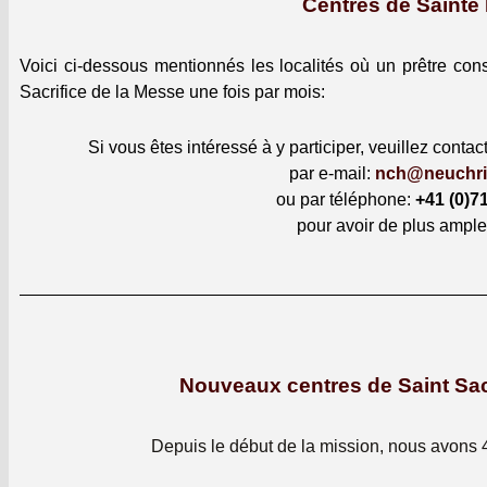
Centres de Sainte
Voici ci-dessous men­tion­nés les local­ités où un prêtre con
Sac­ri­fice de la Messe une fois par mois:
Si vous êtes intéressé à y par­ticiper, veuillez con­tac­
par e‑mail:
nch@neuchri
ou par télé­phone:
+41 (0)7
pour avoir de plus amples
Nouveaux centres de Saint Sac
Depuis le début de la mis­sion, nous avons 