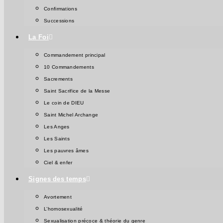
Confirmations
Successions
La Foi
Commandement principal
10 Commandements
Sacrements
Saint Sacrifice de la Messe
Le coin de DIEU
Saint Michel Archange
Les Anges
Les Saints
Les pauvres âmes
Ciel & enfer
Signes des temps
Avortement
L’homosexualité
Sexualisation précoce & théorie du genre