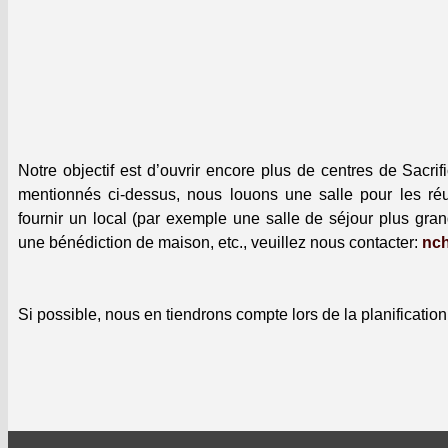
Notre objec­tif est d’ou­vrir encore plus de cen­tres de Sac­r
men­tion­nés ci-dessus, nous louons une salle pour les réu
fournir un local (par exem­ple une salle de séjour plus gran
une béné­dic­tion de mai­son, etc., veuillez nous con­tac­ter:
nc
Si pos­si­ble, nous en tien­drons compte lors de la plan­i­fi­ca­tio