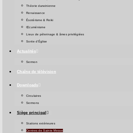
Théorie darwinienne
Renaissance
Ésotérisme & Reiki
Œcuménisme
Lieux de pèlerinage & âmes privilégiées
Sortie d’Église
Actualités
Sermon
Chaîne de télévision
Downloads
Circulaires
Sermons
Siège principal
Stations extérieures
Centres de Sainte Messe