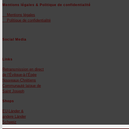
Mentions légales & Politique de confidentialité
Men­tions légales
Poli­tique de con­fi­den­tial­ité
Social Media
Links
Retrans­mis­sion en direct
de l’Évêque‑à‑l’Épée
Nou­veaux-Chré­tiens
Com­mu­nauté laïque de
Saint Joseph
Shops
EU-Län­der &
andere Län­der
Schweiz