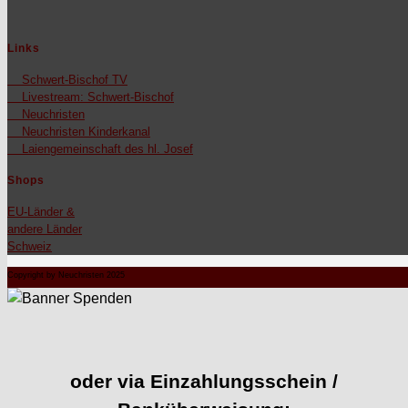
Links
Schw­ert-Bischof TV
Livestream: Schw­ert-Bischof
Neuchris­ten
Neuchris­ten Kinderkanal
Laienge­mein­schaft des hl. Josef
Shops
EU-Län­der &
andere Län­der
Schweiz
Copyright by Neuchristen 2025
oder via Einzahlungsschein /