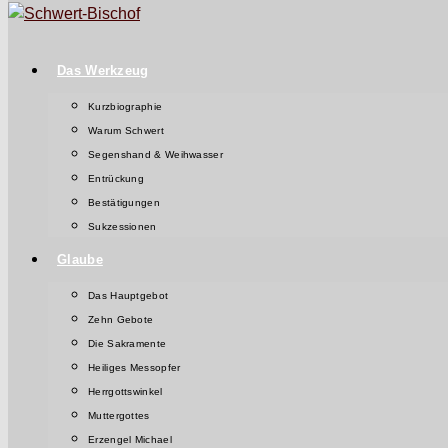
Das Werkzeug
Kurzbiographie
Warum Schwert
Segenshand & Weihwasser
Entrückung
Bestätigungen
Sukzessionen
Glaube
Das Hauptgebot
Zehn Gebote
Die Sakramente
Heiliges Messopfer
Herrgottswinkel
Muttergottes
Erzengel Michael