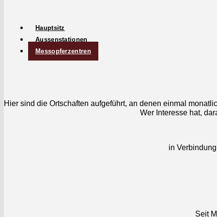
Haupt­sitz
Aussen­sta­tio­nen
Mes­sopferzen­tren
Hier sind die Ortschaften aufge­führt, an denen ein­mal monatlich
Wer Inter­esse hat, da
in Verbindung
Seit M