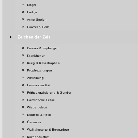
Engel
Heilige
Arme Seelen
Himmel & Hölle
Zeichen der Zeit
Corona & Impfungen
Krankheiten
Krieg & Katastrophen
Prophezeiungen
Abtreibung
Homosexualität
Frühsexualisierung & Gender
Darwin’sche Lehre
Wiedergeburt
Esoterik & Reiki
Ökumene
Wallfahrtsorte & Begnadete
Kirchenaustritt