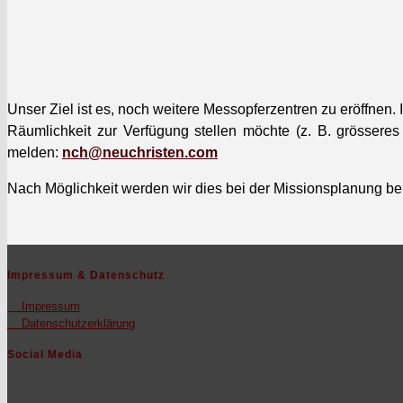
Unser Ziel ist es, noch weit­ere Mes­sopferzen­tren zu eröff­nen
Räum­lichkeit zur Ver­fü­gung stellen möchte (z. B. grösser
melden
:
nch@neuchristen.com
Nach Möglichkeit wer­den wir dies bei der Mis­sion­s­pla­nung ber
Impressum & Datenschutz
Impres­sum
Daten­schutzerk­lärung
Social Media