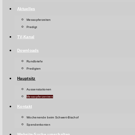
Aktuelles
Messopferzeiten
Predigt
TV-Kanal
Downloads
Rundbriefe
Predigten
Hauptsitz
Aussenstationen
Messopferzentren
Kontakt
Wochenende beim Schwert-Bischof
Spendenkonten
Website-Suche umschalten