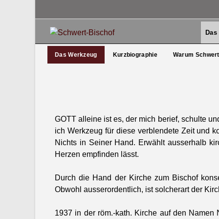
Das
Das Werkzeug
Kurzbi­ogra­phie
Warum Schw­er
GOTT alleine ist es, der mich berief, schulte un
ich Werkzeug für diese verblendete Zeit und k
Nichts in Sein­er Hand. Erwählt ausser­halb kir
Herzen empfind­en lässt.
Durch die Hand der Kirche zum Bischof kon­sek
Obwohl ausseror­dentlich, ist solcher­art der Kirch
1937 in der röm.-kath. Kirche auf den Namen N