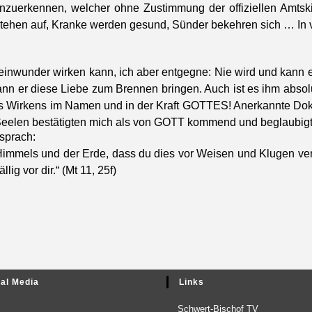
nzuerken­nen, welch­er ohne Zus­tim­mung der offiziellen Amt­sk
­hen auf, Kranke wer­den gesund, Sün­der bekehren sich … In viel
ein­wun­der wirken kann, ich aber ent­geg­ne: Nie wird und kann
ann er diese Liebe zum Bren­nen brin­gen. Auch ist es ihm abs
es Wirkens im Namen und in der Kraft GOTTES! Anerkan­nte Dok­t
e See­len bestätigten mich als von GOTT kom­mend und beglaubigt
sprach:
 Him­mels und der Erde, dass du dies vor Weisen und Klu­gen ver­b
­lig vor dir.“ (Mt 11, 25f)
al Media
Links
Schw­ert-Bischof TV