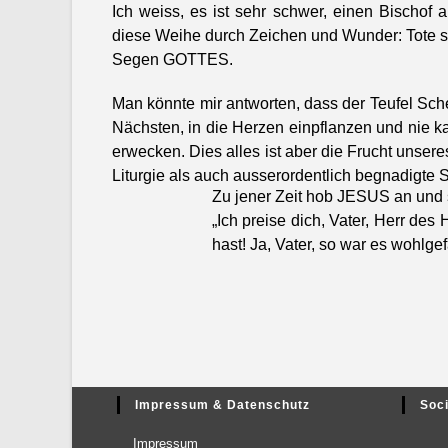
Ich weiss, es ist sehr schw­er, einen Bischof a
diese Wei­he durch Zeichen und Wun­der: Tote ste
Segen GOTTES.
Man kön­nte mir antworten, dass der Teufel Sch
Näch­sten, in die Herzen einpflanzen und nie k
erweck­en. Dies alles ist aber die Frucht unser
Liturgie als auch ausseror­dentlich beg­nadigt
Zu jen­er Zeit hob JESUS an und 
„Ich preise dich, Vater, Herr des
hast! Ja, Vater, so war es wohlge­fäl
Impressum & Datenschutz
Soci
Impres­sum