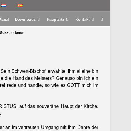
Kanal
Downloads
Hauptsitz
Kontakt
Sukzes­sio­nen
 Sein Schw­ert-Bischof, erwählte. Ihm alleine bin
e die Hand des Meis­ters? Genau­so bin ich ein
ng frei rede und han­dle, so wie es GOTT mich im
CHRISTUS, auf das sou­veräne Haupt der Kirche.
.
r an im ver­traut­en Umgang mit Ihm. Jahre der