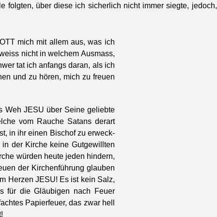
lle fol­gten, über diese ich sicher­lich nicht immer siegte, jed
GOTT mich mit allem aus, was ich
 weiss nicht in welchem Aus­mass,
­er tat ich anfangs daran, als ich
hen und zu hören, mich zu freuen
 das Weh JESU über Seine geliebte
welche vom Rauche Satans der­art
st, in ihr einen Bischof zu erweck­
 in der Kirche keine Gut­gewil­l­ten
Kirche wür­den heute jeden hin­dern,
euen der Kirchen­führung glauben
dem Herzen JESU! Es ist kein Salz,
 für die Gläu­bi­gen nach Feuer
acht­es Papier­feuer, das zwar hell
!