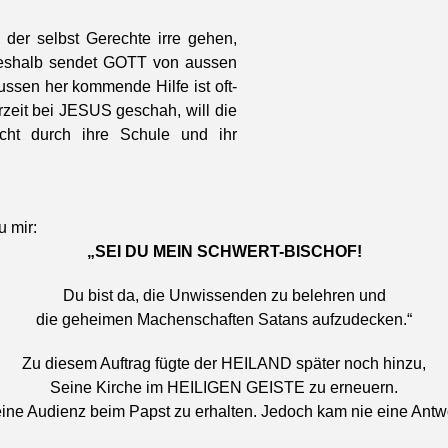
n der selb­st Gerechte irre gehen,
Deshalb sendet GOTT von aussen
ssen her kom­mende Hil­fe ist oft­
erzeit bei JESUS geschah, will die
cht durch ihre Schule und ihr
u mir:
„SEI DU MEIN SCHWERT-BISCHOF!
Du bist da, die Unwis­senden zu belehren und
die geheimen Machen­schaften Satans aufzudeck­en.“
Zu diesem Auf­trag fügte der HEILAND später noch hinzu,
Seine Kirche im HEILIGEN GEISTE zu erneuern.
eine Audienz beim Papst zu erhal­ten. Jedoch kam nie eine Antw