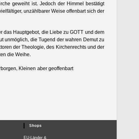
irche gewei­ht ist. Jedoch der Him­mel bestätigt
fältiger, unzählbar­er Weise offen­bart sich der
 er das Haupt­ge­bot, die Liebe zu GOTT und dem
o­lut unmöglich, die Tugend der wahren Demut zu
oren der The­olo­gie, des Kirchen­rechts und der
en die Wei­he.
or­gen, Kleinen aber geof­fen­bart
Shops
EU-Län­der &