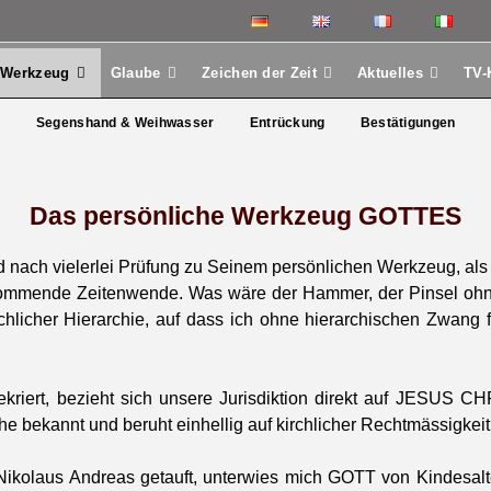
 Werkzeug
Glaube
Zeichen der Zeit
Aktuelles
TV-
t
Segen­s­hand & Wei­h­wass­er
Entrück­ung
Bestä­ti­gun­gen
Das persönliche Werkzeug GOTTES
d nach viel­er­lei Prü­fung zu Seinem per­sön­lichen Werkzeug, als
om­mende Zeit­en­wende. Was wäre der Ham­mer, der Pin­sel ohn
ch­lich­er Hier­ar­chie, auf dass ich ohne hier­ar­chis­chen Zwa
ri­ert, bezieht sich unsere Juris­dik­tion direkt auf JESUS 
e bekan­nt und beruht ein­hel­lig auf kirch­lich­er Recht­mäs­sigkeit
iko­laus Andreas getauft, unter­wies mich GOTT von Kinde­salte