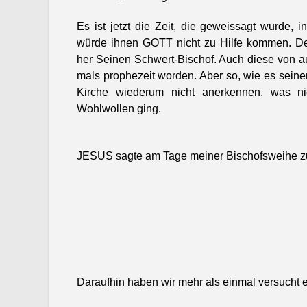
Es ist jet­zt die Zeit, die geweis­sagt wurde, i
würde ihnen GOTT nicht zu Hil­fe kom­men. 
her Seinen Schw­ert-Bischof. Auch diese von au
mals prophezeit wor­den. Aber so, wie es sein­
Kirche wiederum nicht anerken­nen, was ni
Wohlwollen ging.
JESUS sagte am Tage mein­er Bischof­swei­he z
Daraufhin haben wir mehr als ein­mal ver­sucht 