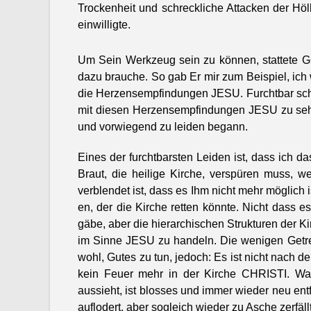
Trock­en­heit und schreck­liche Attack­en der Hö
ein­willigte.
Um Sein Werkzeug sein zu kön­nen, stat­tete 
dazu brauche. So gab Er mir zum Beispiel, ich
die Herzensempfind­un­gen JESU. Furcht­bar schw
mit diesen Herzensempfind­un­gen JESU zu se
und vor­wiegend zu lei­den begann.
Eines der furcht­barsten Lei­den ist, dass ich
Braut, die heilige Kirche, ver­spüren muss, 
verblendet ist, dass es Ihm nicht mehr möglich i
en, der die Kirche ret­ten kön­nte. Nicht dass es
gäbe, aber die hier­ar­chis­chen Struk­turen der 
im Sinne JESU zu han­deln. Die weni­gen Getr
wohl, Gutes zu tun, jedoch: Es ist nicht nach 
kein Feuer mehr in der Kirche CHRISTI. Was
aussieht, ist bloss­es und immer wieder neu ent­f
auflodert, aber sogle­ich wieder zu Asche zer­fällt