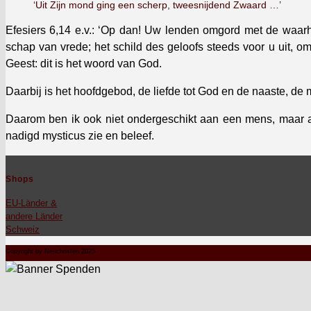
‘Uit Zijn mond ging een scherp, tweesni­j­dend Zwaard …’
Efe­siers 6,14 e.v.: ‘Op dan! Uw lenden omgord met de waarhe
schap van vrede; het schild des geloofs steeds voor u uit, om
Geest: dit is het woord van God.
Daar­bij is het hoofdge­bod, de liefde tot God en de naaste, de m
Daarom ben ik ook niet ondergeschikt aan een mens, maar aa
nadigd mys­ti­cus zie en beleef.
Shops
EU-Län­der &
andere Län­der
Schweiz
Copyright by Neuchristen 2025