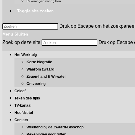
Rekeningen voor giften
Toggle site zoeken
Druk op Escape om het zoekpaneel 
Menu
Sluiten
Zoek op deze site
Druk op Escape o
Het Werktuig
Korte biografie
Waarom zwaard
Zegen-hand & Wijwater
Ontvoering
Geloof
Teken des tijds
TV-kanaal
Hoofdzetel
Contact
Weekend bij de Zwaard-Bisschop
Rekeningen voor giften