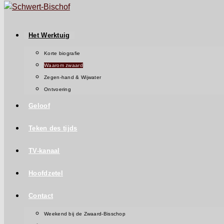
Het Werktuig
Korte biografie
Waarom zwaard
Zegen-hand & Wijwater
Ontvoering
Geloof
Teken des tijds
TV-kanaal
Hoofdzetel
Contact
Weekend bij de Zwaard-Bisschop