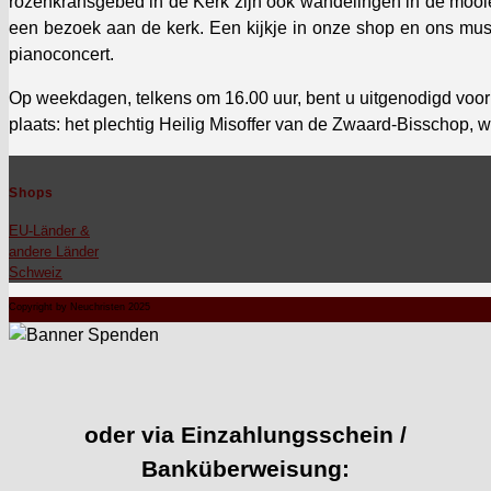
rozenkrans­gebed in de Kerk zijn ook wan­delin­gen in de mooie 
een bezoek aan de kerk. Een kijk­je in onze shop en ons mus
pianocon­cert.
Op weekda­gen, telkens om 16.00 uur, bent u uitgen­odigd voor
plaats: het plechtig Heilig Mis­of­fer van de Zwaard-Biss­chop,
Shops
EU-Län­der &
andere Län­der
Schweiz
Copyright by Neuchristen 2025
oder via Einzahlungsschein /
Banküberweisung: