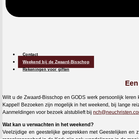
Con­tact
Week­end bij de Zwaard-Biss­chop
Rekenin­gen voor giften
Een
Wilt u de Zwaard-Biss­chop en GODS werk per­soon­lijk lere
Kap­pel! Bezoeken zijn mogelijk in het week­end, bij lange reiz
Aan­meldin­gen voor bezoek alstublieft bij
nch@neuchristen.c
Wat kan u verwacht­en in het week­end?
Veelz­i­jdi­ge en geestelijke gesprekken met Geestelijken en 