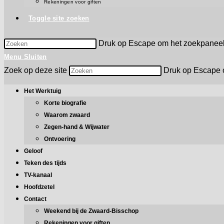
Rekeningen voor giften
Toggle site zoeken
Druk op Escape om het zoekpaneel 
Menu
Sluiten
Zoek op deze site
Druk op Escape o
Het Werktuig
Korte biografie
Waarom zwaard
Zegen-hand & Wijwater
Ontvoering
Geloof
Teken des tijds
TV-kanaal
Hoofdzetel
Contact
Weekend bij de Zwaard-Bisschop
Rekeningen voor giften