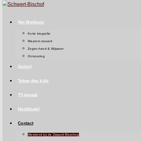
Het Werktuig
Korte biografie
Waarom zwaard
Zegen-hand & Wijwater
Ontvoering
Geloof
Teken des tijds
TV-kanaal
Hoofdzetel
Contact
Weekend bij de Zwaard-Bisschop