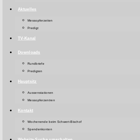
Aktuelles
Messopferzeiten
Predigt
TV-Kanal
Downloads
Rundbriefe
Predigten
Hauptsitz
Aussenstationen
Messopferzentren
Kontakt
Wochenende beim Schwert-Bischof
Spendenkonten
Website-Suche umschalten