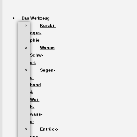
Das Werkzeug
Kurzbi­
ogra­
phie
Warum
Schw­
ert
Segen­
s­
hand
&
Wei­
h­
wass­
er
Entrück­
ung