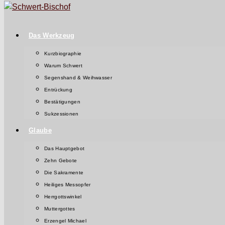
Das Werkzeug
Kurzbiographie
Warum Schwert
Segenshand & Weihwasser
Entrückung
Bestätigungen
Sukzessionen
Glaube
Das Hauptgebot
Zehn Gebote
Die Sakramente
Heiliges Messopfer
Herrgottswinkel
Muttergottes
Erzengel Michael