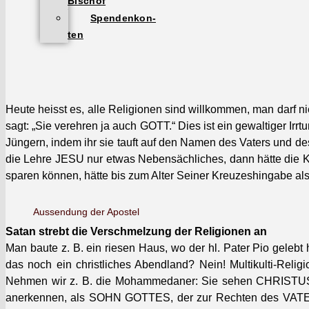
Bischof
Spendenkon­
ten
Heute heisst es, alle Reli­gio­nen sind willkom­men, man darf n
sagt: „Sie verehren ja auch GOTT.“ Dies ist ein gewaltiger Irrt
Jüngern, indem ihr sie tauft auf den Namen des Vaters und des
die Lehre JESU nur etwas Neben­säch­lich­es, dann hätte die 
sparen kön­nen, hätte bis zum Alter Sein­er Kreuzeshingabe als Z
Aussendung der Apos­tel
Satan strebt die Ver­schmelzung der Reli­gio­nen an
Man baute z. B. ein riesen Haus, wo der hl. Pater Pio gelebt 
das noch ein christlich­es Abend­land? Nein! Mul­ti­kul­ti-R
Nehmen wir z. B. die Mohammedan­er: Sie sehen CHRISTUS nu
anerken­nen, als SOHN GOTTES, der zur Recht­en des VATERS 