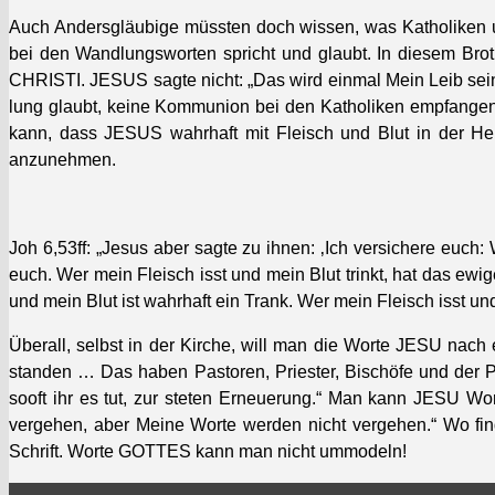
Auch Ander­s­gläu­bige müssten doch wis­sen, was Katho­liken
bei den Wand­lungsworten spricht und glaubt. In diesem Brot
CHRISTI. JESUS sagte nicht: „Das wird ein­mal Mein Leib sein“,
lung glaubt, keine Kom­mu­nion bei den Katho­liken emp­fan­g
kann, dass JESUS wahrhaft mit Fleisch und Blut in der Heili
anzunehmen.
Joh 6,53ff: „Jesus aber sagte zu ihnen: ‚Ich ver­sichere euch:
euch. Wer mein Fleisch isst und mein Blut trinkt, hat das ewi
und mein Blut ist wahrhaft ein Trank. Wer mein Fleisch isst und m
Über­all, selb­st in der Kirche, will man die Worte JESU nach
standen … Das haben Pas­toren, Priester, Bis­chöfe und der P
sooft ihr es tut, zur steten Erneuerung.“ Man kann JESU Wor
verge­hen, aber Meine Worte wer­den nicht verge­hen.“ Wo fin
Schrift. Worte GOTTES kann man nicht ummod­eln!