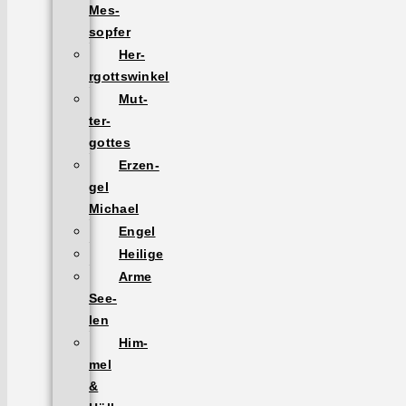
Mes­
sopfer
Her­
rgottswinkel
Mut­
ter­
gottes
Erzen­
gel
Michael
Engel
Heilige
Arme
See­
len
Him­
mel
&