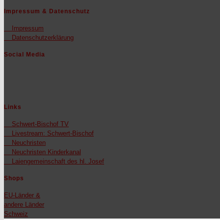
Impressum & Datenschutz
Impres­sum
Daten­schutzerk­lärung
Social Media
Links
Schw­ert-Bischof TV
Livestream: Schw­ert-Bischof
Neuchris­ten
Neuchris­ten Kinderkanal
Laienge­mein­schaft des hl. Josef
Shops
EU-Län­der &
andere Län­der
Schweiz