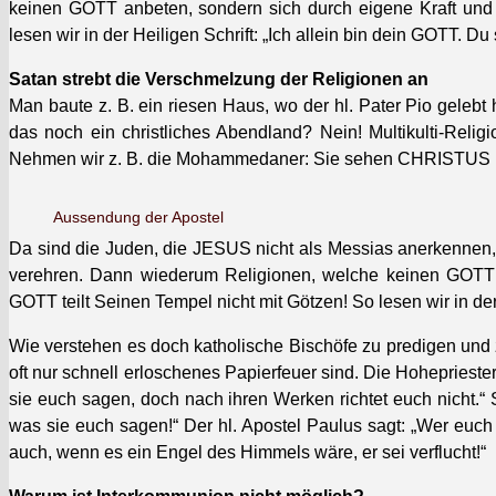
keinen GOTT anbeten, son­dern sich durch eigene Kraft und Me
lesen wir in der Heili­gen Schrift: „Ich allein bin dein GOTT. Du
Satan strebt die Ver­schmelzung der Reli­gio­nen an
Man baute z. B. ein riesen Haus, wo der hl. Pater Pio gelebt 
das noch ein christlich­es Abend­land? Nein! Mul­ti­kul­ti-R
Nehmen wir z. B. die Mohammedan­er: Sie sehen CHRISTUS nur
Aussendung der Apos­tel
Da sind die Juden, die JESUS nicht als Mes­sias anerken­nen
verehren. Dann wiederum Reli­gio­nen, welche keinen GOTT an
GOTT teilt Seinen Tem­pel nicht mit Götzen! So lesen wir in der 
Wie ver­ste­hen es doch katholis­che Bis­chöfe zu predi­gen und
oft nur schnell erlosch­enes Papier­feuer sind. Die Hohe­p­riest
sie euch sagen, doch nach ihren Werken richtet euch nicht.“ 
was sie euch sagen!“ Der hl. Apos­tel Paulus sagt: „Wer euch 
auch, wenn es ein Engel des Him­mels wäre, er sei ver­flucht!“