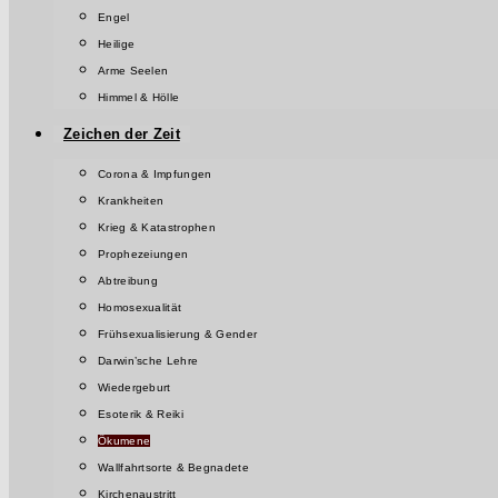
Engel
Heilige
Arme Seelen
Himmel & Hölle
Zeichen der Zeit
Corona & Impfungen
Krankheiten
Krieg & Katastrophen
Prophezeiungen
Abtreibung
Homosexualität
Frühsexualisierung & Gender
Darwin’sche Lehre
Wiedergeburt
Esoterik & Reiki
Ökumene
Wallfahrtsorte & Begnadete
Kirchenaustritt