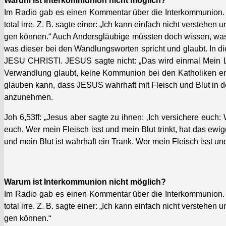
Warum ist Interkom­mu­nion nicht möglich?
Im Radio gab es einen Kom­men­tar über die Interkom­mu­nion. E
total irre. Z. B. sagte ein­er: „Ich kann ein­fach nicht ver­ste­h
gen kön­nen.“ Auch Ander­s­gläu­bige müssten doch wis­sen, wa
was dieser bei den Wand­lungsworten spricht und glaubt. In di
JESU CHRISTI. JESUS sagte nicht: „Das wird ein­mal Mein Leib
Verwand­lung glaubt, keine Kom­mu­nion bei den Katho­liken e
glauben kann, dass JESUS wahrhaft mit Fleisch und Blut in der
anzunehmen.
Joh 6,53ff: „Jesus aber sagte zu ihnen: ‚Ich ver­sichere euch:
euch. Wer mein Fleisch isst und mein Blut trinkt, hat das ewi
und mein Blut ist wahrhaft ein Trank. Wer mein Fleisch isst und m
Warum ist Interkom­mu­nion nicht möglich?
Im Radio gab es einen Kom­men­tar über die Interkom­mu­nion. E
total irre. Z. B. sagte ein­er: „Ich kann ein­fach nicht ver­ste­h
gen kön­nen.“