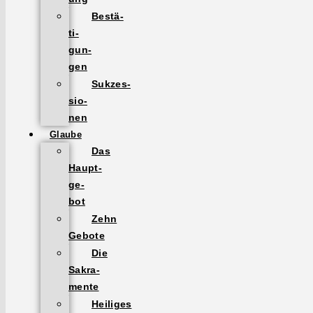
Bestä­
ti­
gun­
gen
Sukzes­
sio­
nen
Glaube
Das
Haupt­
ge­
bot
Zehn
Gebote
Die
Sakra­
mente
Heiliges