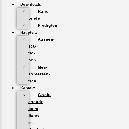
Down­loads
Rund­
briefe
Predigten
Haupt­sitz
Aussen­
sta­
tio­
nen
Mes­
sopferzen­
tren
Kon­takt
Woch­
enende
beim
Schw­
ert-